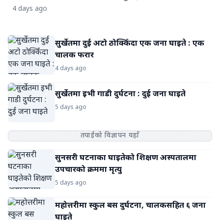
हिजो निधन भएको भारतीय सञ्चार माध्यमले जनाएका छन् । चार
4 days ago
कर्णाली प्रदेशको पूर्वाधार विकासमा सक्रिय भूमिका निर्वाह गर्ने
दशकभन्दा लामो अभिनय यात्रामा रावतले हिन्दी, तेलुगु, तमिल तथा
प्रतिबद्धता व्यक्त गरेका छन्।
नेपाली फिल्म उद्योगमा समेत काम गर्नुभएको छ । चर्चित टेलिभिजन
सुर्खेतमा दुई अटो ठोक्किँदा एक जना घाइते : एक
श्रृंखला ‘महाभारत’मा अश्वत्थामाको भूमिका निर्वाह गरेर उहाँले चर्चा
चालक फरार
बटुल्नुभएको थियो । पछि लगान, गजिनी, राउडी राठौरलगायत धेरै
फिल्ममा खलनायकको अभिनय गर्नुभएको थियो । रावतका श्रीमती
4 days ago
र छोरा विक्रमादित्य हुनुहुन्छ । उहाँले ‘ह्रस्व दीर्घ’, ‘आ बाट आमा’
लगायत नेपाली फिल्म क्षेत्रमा पनि योगदान पुर्‍याउनुभएको छ ।
सुर्खेतमा इभी गाडी दुर्घटना : दुई जना घाइते
अभिनेत्री विपना थापा, नीता ढुंगाना लगायतले पनि उहाँको निधनमा
5 days ago
श्रद्धाञ्जली अर्पण गर्नुभएको छ ।
तपाईंको विज्ञापन यहाँ
सुनसरी घटनाका घाइतेको शिक्षण अस्पतालमा
उपचारको क्रममा मृत्यु
5 days ago
महोत्तरीमा स्कुल बस दुर्घटना, चालकसहित ६ जना
घाइते