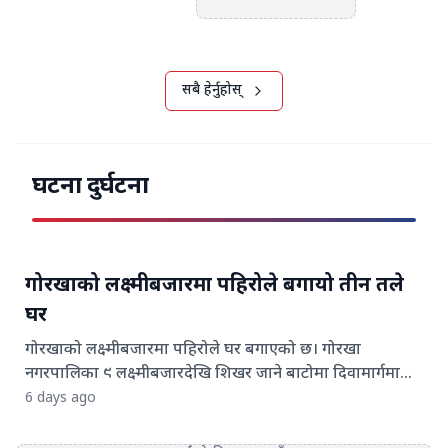
सबै हेर्नुहोस्
घटना दुर्घटना
गोरखाको लक्ष्मीबजारमा पहिरोले बगायो तीन तले
घर
गोरखाको लक्ष्मीबजारमा पहिरोले घर बगाएको छ। गोरखा
नगरपालिका ९ लक्ष्मीबजारदेखि शिखर जाने बाटोमा दिवामार्गमा
स्थानीय मानसिंह गुरूङको तीन तले पक्की घर पहिरोले बगेको हो।
6 days ago
अविरल वर्षापछिको पहिरोले आज घर बगेको हो। सडकसँगै रहेको
घर पहिरिएर करिब २० मिटर तल पुगेको छ। पहिरो जाँदा घरमा एक