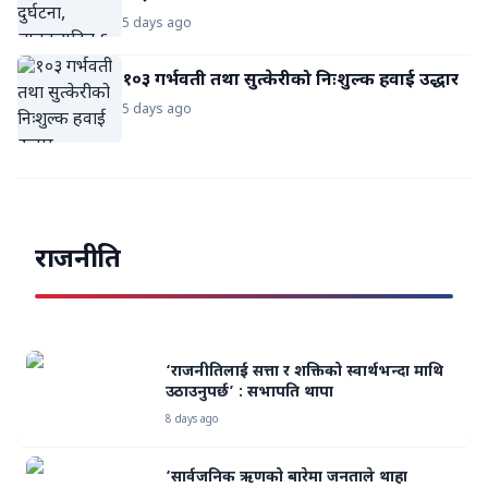
5 days ago
१०३ गर्भवती तथा सुत्केरीको निःशुल्क हवाई उद्धार
5 days ago
मुख्य खबर
मोदीको मध्यरातमा यस्तो घोषणा, राहुल गान्धीले
भने- विद्यार्थीहरूसँग माफी माग्नुहोस्
राजनीति
Laika Khabar
•
5 days ago
‘राजनीतिलाई सत्ता र शक्तिको स्वार्थभन्दा माथि
उठाउनुपर्छ’ : सभापति थापा
8 days ago
‘सार्वजनिक ऋणको बारेमा जनताले थाहा