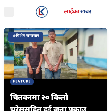
लाईका
खबर
Open navigation menu
विशेष समाचार
📌
FEATURE
चितवनमा २० किलो
चरेससहित दुई जना पक्राउ