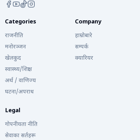
महासंघ उपाध्यक्ष पुरुषोत्तम पाण्डे, कर्णाली प्रदेश इन्चार्ज एवं
महासंघका अर्का उपाध्यक्ष कृष्णप्रसाद आचार्य, सुदूरपश्चिम प्रदेश
प्रतिनिधि प्रकाश शाही र कोशी प्रदेशका प्रतिनिधि सुदीप थापा
Categories
Company
सहभागी हुनुहुन्छ। ओमान प्रस्थान गर्नुअघि त्रिभुवन अन्तर्राष्ट्रिय
राजनीति
हाम्रोबारे
विमानस्थलमा महासंघका वरिष्ठ उपाध्यक्ष भरत बुढाथोकी,
केन्द्रीय सदस्य हरि गिरी, काठमाडौँ पानी उद्योग संघका अध्यक्ष
मनोरञ्जन
सम्पर्क
गोकुल थापा, महासचिव अमराज लामा र मूल्य निर्धारण
खेलकुद
क्यारियर
समितिका संयोजक भिमसेन खतिवडाले भ्रमण टोलीलाई
शुभकामनासहित बिदाई गर्नुभएको थियो। यस भ्रमणले नेपाली
स्वास्थ्य/शिक्षा
पानी उद्योगको समग्र विकास, प्रविधि र बजार विस्तारमा
अर्थ / वाणिज्य
बहुआयमिक फाइदा पुर्‍याउने देखिन्छ। यसबाट अन्तर्राष्ट्रिय
स्तरमा प्रयोग भइरहेका अत्याधुनिक वाटर ट्रिटमेन्ट, फिल्ट्रेसन
घटना/अपराध
र बोटलिङ प्रविधि नेपाल भित्राउनुका साथै उत्पादन क्षमता र
स्वच्छताका लागि स्वचालित (अटोमेसन) प्रणाली लागू गर्न
Legal
सहयोग पुग्नेछ। साथै, ISO वा HACCP जस्ता अन्तर्राष्ट्रिय
गुणस्तर र खाद्य सुरक्षा मापदण्ड अपनाउन तथा पानी परीक्षण गर्ने
गोपनीयता नीति
आन्तरिक प्रयोगशालाहरूको सुदृढीकरण गर्न मद्दत मिल्नेछ।
यसका साथै, नेपालको प्राकृतिक र हिमाली पानीलाई विश्व
सेवाका सर्तहरू