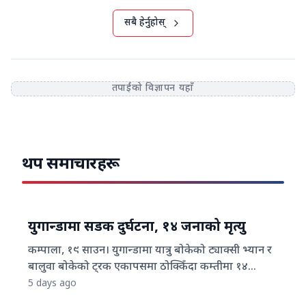
सबै हेर्नुहोस्
तपाईंको विज्ञापन यहाँ
थप समाचारहरू
युगान्डामा सडक दुर्घटना, १४ जनाको मृत्यु
कम्पाला, १९ साउन। युगान्डामा यात्रु बोकेको ट्याक्सी भ्यान र
बालुवा बोकेको ट्रक एकापसमा ठोक्किँदा कम्तीमा १४
जनाको मृत्यु भएको छ भने चार जना घाइते भएका छन् ।
5 days ago
दुर्घटनापछि ट्रक चालक फरार भएकाले प्रहरीले उनको