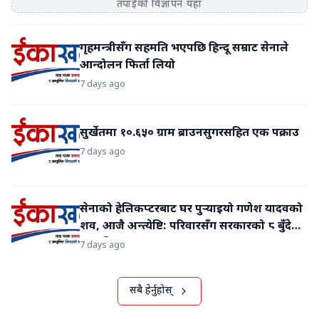
तपाईंको विज्ञापन यहाँ
जना मात्रै थिए। डेरा गरी बसेका रौतहट कटहरिया नगरपालिका ७ घर
भएका टोखान महतो सामान्य घाइते छन्। उनको प्रदेश अस्पताल
गृहमन्त्रीसँग सहमति भएपछि हिन्दू सम्राट सेनाले
गोरखामा उपचार भइरहेको छ।
आन्दोलन फिर्ता लियो
7 days ago
सुर्खेतमा १०.६५० ग्राम ब्राउनसुगरसहित एक पक्राउ
7 days ago
सेनाको हेलिकप्टरबाट घर पुर्‍याइयो गणेश यादवको
शव, आजै अन्त्येष्टि: परिवारसँग सरकारको ८ बुँदे
सहमति
7 days ago
सबै हेर्नुहोस्