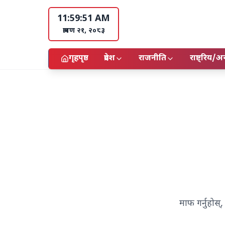
11:59:52 AM
श्रावण २१, २०८३
गृहपृष्ठ
प्रदेश
राजनीति
राष्ट्रिय/अन्
माफ गर्नुहोस