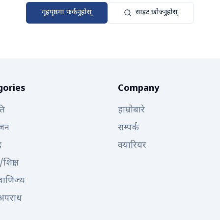
गृहपृष्ठमा फर्कनुहोस्
साइट खोज्नुहोस्
gories
Company
ति
हाम्रोबारे
्जन
सम्पर्क
द
क्यारियर
/शिक्षा
 वाणिज्य
अपराध