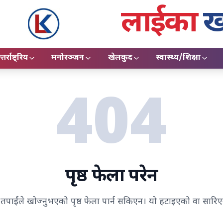
लाईका
ख
तर्राष्ट्रिय
मनोरञ्जन
खेलकुद
स्वास्थ्य/शिक्षा
404
पृष्ठ फेला परेन
्, तपाईंले खोज्नुभएको पृष्ठ फेला पार्न सकिएन। यो हटाइएको वा सारि