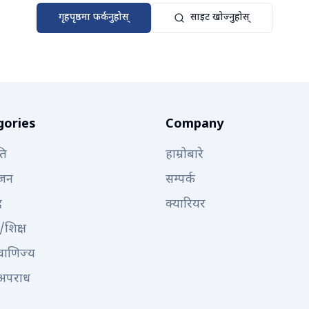
गृहपृष्ठमा फर्कनुहोस्
साइट खोज्नुहोस्
gories
Company
ति
हाम्रोबारे
्जन
सम्पर्क
द
क्यारियर
/शिक्षा
 वाणिज्य
अपराध