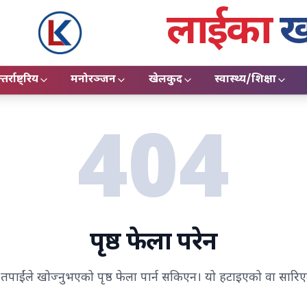
लाईका
ख
तर्राष्ट्रिय
मनोरञ्जन
खेलकुद
स्वास्थ्य/शिक्षा
404
पृष्ठ फेला परेन
्, तपाईंले खोज्नुभएको पृष्ठ फेला पार्न सकिएन। यो हटाइएको वा सारि