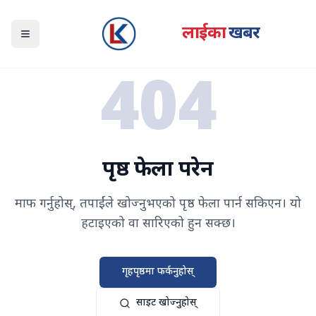
लाईका
खबर
Open navigation menu
404
पृष्ठ फेला परेन
माफ गर्नुहोस्, तपाईंले खोज्नुभएको पृष्ठ फेला पार्न सकिएन। यो
हटाइएको वा सारिएको हुन सक्छ।
गृहपृष्ठमा फर्कनुहोस्
साइट खोज्नुहोस्