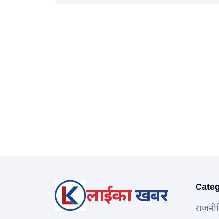
Categ
लाईका
खबर
राजनी