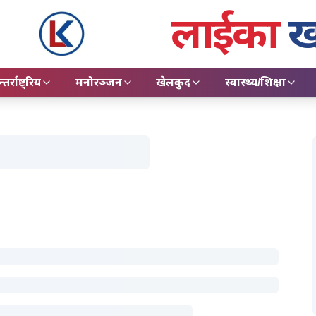
लाईका
ख
तर्राष्ट्रिय
मनोरञ्जन
खेलकुद
स्वास्थ्य/शिक्षा