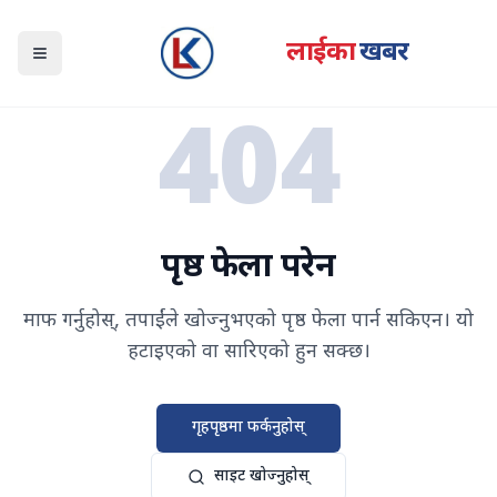
लाईका
खबर
Open navigation menu
404
पृष्ठ फेला परेन
माफ गर्नुहोस्, तपाईंले खोज्नुभएको पृष्ठ फेला पार्न सकिएन। यो
हटाइएको वा सारिएको हुन सक्छ।
गृहपृष्ठमा फर्कनुहोस्
साइट खोज्नुहोस्