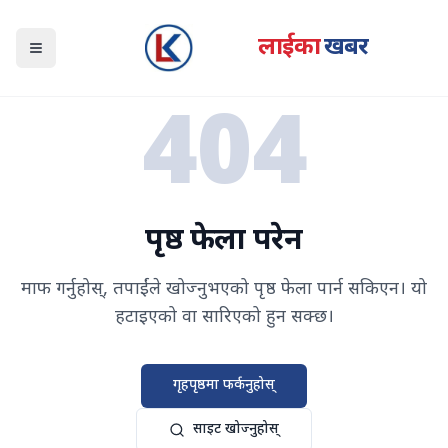
लाईका
खबर
Open navigation menu
404
पृष्ठ फेला परेन
माफ गर्नुहोस्, तपाईंले खोज्नुभएको पृष्ठ फेला पार्न सकिएन। यो
हटाइएको वा सारिएको हुन सक्छ।
गृहपृष्ठमा फर्कनुहोस्
साइट खोज्नुहोस्